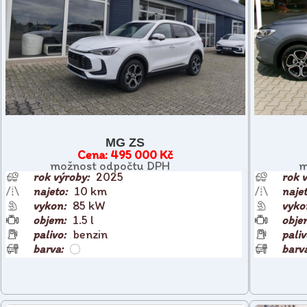
MG ZS
495 000 Kč
možnost odpočtu DPH
m
2025
10 km
85 kW
1.5 l
benzin