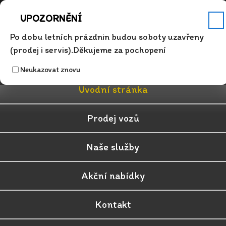
Servis
Po - Pá 7.00 - 17.00
+420 315 626 342
info@auto-dosek.cz
UPOZORNĚNÍ
✕
Po dobu letních prázdnin budou soboty uzavřeny
(prodej i servis).Děkujeme za pochopení
Neukazovat znovu
Úvodní stránka
Prodej vozů
Naše služby
Akční nabídky
Kontakt