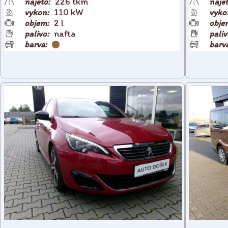
226 tkm
110 kW
2 l
nafta