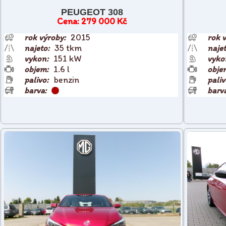
PEUGEOT 308
279 000 Kč
2015
35 tkm
151 kW
1.6 l
benzin