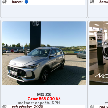
MG ZS
565 000 Kč
možnost odpočtu DPH
m
2025