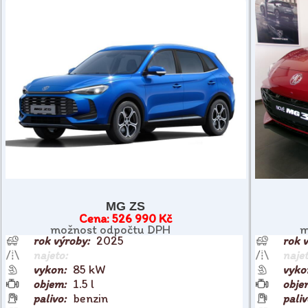
MG ZS
526 990 Kč
možnost odpočtu DPH
m
2025
85 kW
1.5 l
benzin