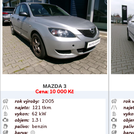
MAZDA 3
10 000 Kč
2005
121 tkm
62 kW
1.3 l
benzin