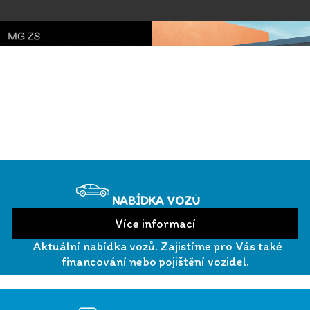
NABÍDKA VOZŮ
Aktuální nabídka vozů. Zajistíme pro Vás také
financování nebo pojištění vozidel.