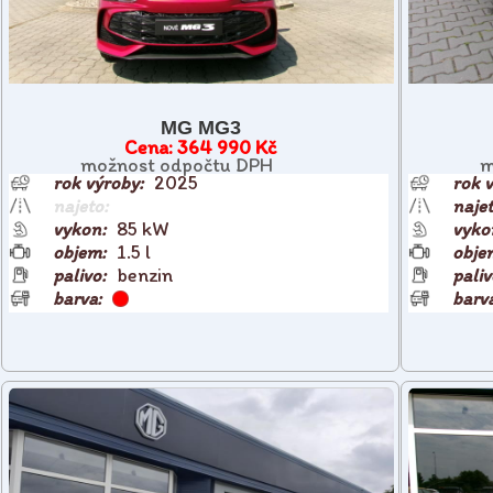
MG MG3
364 990 Kč
možnost odpočtu DPH
m
2025
85 kW
1.5 l
benzin