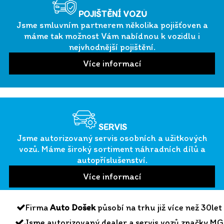
POJIŠTĚNÍ VOZŮ
Jsme smluvním partnerem několika pojišťoven a
máme tak možnost Vám nabídnou k vozidlu i
nejvhodnější pojištění.
SERVIS
Jsme autorizovaný servis osobních a užitkových
vozů. Máme široký sortiment náhradních dílů a
autopříslušenství.
Firma
Auto Došek
působí na trhu již více než 30let
Jsme autorizovaný dealer a servis vozů značky MG